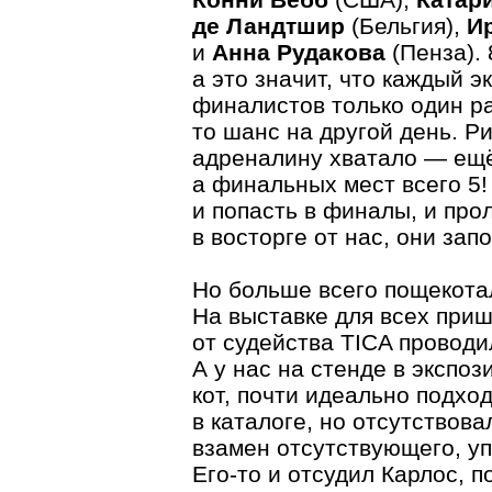
де Ландтшир
(Бельгия),
И
и
Анна Рудакова
(Пенза). 
а это значит, что каждый 
финалистов только один ра
то шанс на другой день. Р
адреналину хватало — ещё
а финальных мест всего 5!
и попасть в финалы, и про
в восторге от нас, они зап
Но больше всего пощекота
На выставке для всех при
от судейства TICA проводи
А у нас на стенде в экспо
кот, почти идеально подход
в каталоге, но отсутствова
взамен отсутствующего, уп
Его-то и отсудил Карлос, п