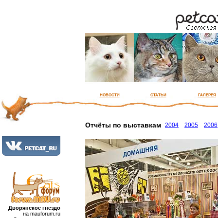
новости
статьи
галерея
Отчёты по выставкам
2004
2005
2006
Дворянское гнездо
на mauforum.ru