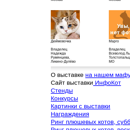
Дюймовочка
Марго
Владелец
Владелец
Надежда
Всеволод Ль
Румянцева,
Толстопаль
Ликино-Дулёво
МО
О выставке
на нашем маф
Сайт выставки
ИнфоКот
Стенды
Конкурсы
Картинки с выставки
Награждения
Ринг плюшевых котов, суб
Ринг плюшевых котов, вос