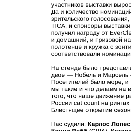
участников выставки вырос
Да и количество номинаций
зрительского голосования,
TICA, и спонсоры выставк
получил награду от EverCl
и домашний, и призовой на
полотенце и кружка с зон
соответствовали номинаци
На стенде было представле
двое — Нобель и Марсель 
Посетителей было море, и 
мы такие и что делаем на 
того, что наше движение р
России cat count на рингах
Блестящее открытие сезон
Нас судили:
Карлос Лопес
Конни Вебб
(США),
Катар