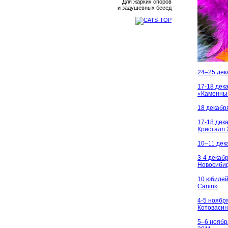
Для жарких споров
и задушевных бесед
24–25 дек
17-18
дека
«Каменны
18 декабр
17-18 дек
Кристалл 
10–11 дека
3-4 декабр
Новосиби
10 юбилей
Canin»
4-5 ноябр
Котоваси
5–6 ноябр