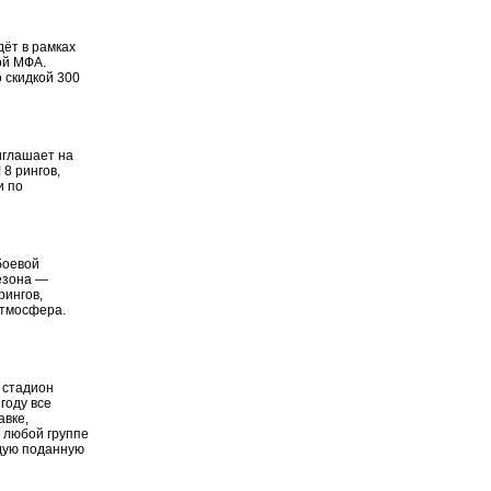
ёт в рамках
ой МФА.
 скидкой 300
иглашает на
8 рингов,
и по
боевой
сезона —
рингов,
атмосфера.
, стадион
году все
авке,
 любой группе
ждую поданную