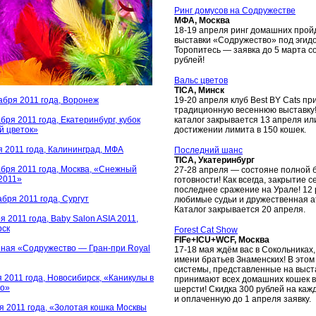
Ринг домусов на Содружестве
МФА, Москва
18-19 апреля ринг домашних пройд
выставки «Содружество» под эгид
Торопитесь — заявка до 5 марта со
рублей!
Вальс цветов
TICA, Минск
абря 2011 года, Воронеж
19-20 апреля клуб Best BY Cats пр
традиционную весеннюю выставку! 
бря 2011 года, Екатеринбург, кубок
каталог закрывается 13 апреля ил
й цветок»
достижении лимита в 150 кошек.
я 2011 года, Калининград, МФА
Последний шанс
TICA, Укатеринбург
абря 2011 года, Москва, «Снежный
27-28 апреля — состояне полной 
2011»
готовности! Как всегда, закрытие 
последнее сражение на Урале! 12 
бря 2011 года, Сургут
любимые судьи и дружественная 
Каталог закрывается 20 апреля.
я 2011 года, Baby Salon ASIA 2011,
рск
Forest Cat Show
FIFe+ICU+WCF, Москва
ная «Содружество — Гран-при Royal
17-18 мая ждём вас в Сокольниках
имени братьев Знаменских! В этом 
системы, представленные на выст
я 2011 года, Новосибирск, «Каникулы в
принимают всех домашних кошек в
но»
шерсти! Скидка 300 рублей на ка
и оплаченную до 1 апреля заявку.
я 2011 года, «Золотая кошка Москвы