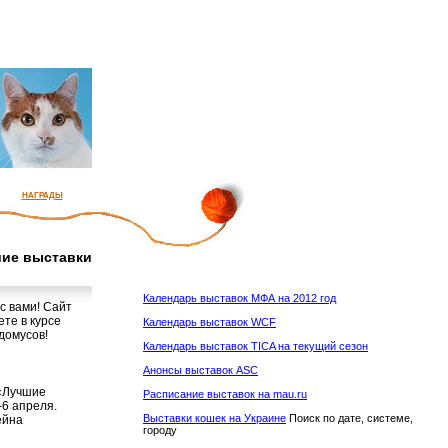
награды
ие выставки
Календарь выставок МФА на 2012 год
с вами! Сайт
ете в курсе
Календарь выставок WCF
домусов!
Календарь выставок TICA на текущий сезон
Анонсы выставок ASC
 «Лучшие
Расписание выставок на mau.ru
-6 апреля.
Выставки кошек на Украине
Поиск по дате, системе,
ейна
городу