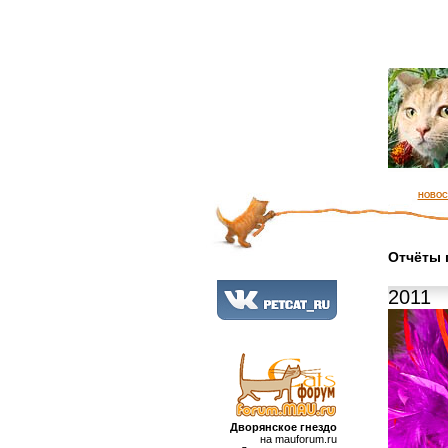
новос
Отчёты 
2011
Дворянское гнездо
на mauforum.ru