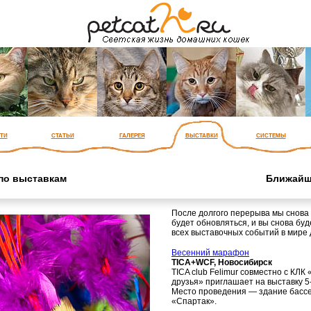
ти
статьи
галерея
выставки
системы
по выставкам
Ближайш
После долгого перерыва мы снова 
будет обновляться, и вы снова буд
всех выставочных событий в мире 
Весенний марафон
TICA+WCF, Новосибирск
TICA club Felimur совместно с КЛК
друзья» приглашает на выставку 5
Место проведения — здание басс
«Спартак».