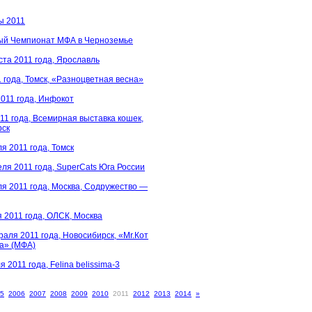
ы 2011
ый Чемпионат МФА в Черноземье
ста 2011 года, Ярославль
1 года, Томск, «Разноцветная веснa»
2011 года, Инфокот
011 года, Всемирная выставка кошек,
рск
я 2011 года, Томск
еля 2011 года, SuperCats Юга России
ля 2011 года, Москва, Содружество —
я 2011 года, ОЛСК, Москва
раля 2011 года, Новосибирск, «Mr.Кот
а» (МФА)
 2011 года, Felina belissima-3
5
2006
2007
2008
2009
2010
2011
2012
2013
2014
»