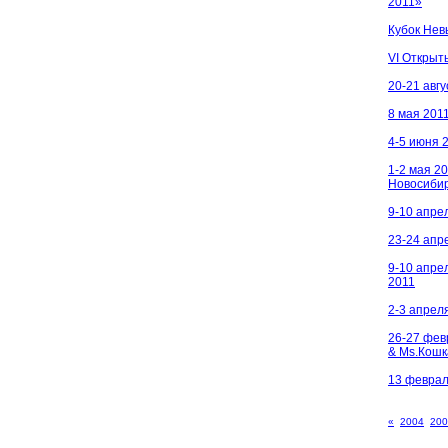
2011»
Кубок Нев
VI Открыт
20-21 авгу
8 мая 201
4-5 июня 
1-2 мая 2
Новосиби
9-10 апрел
23-24 апр
9-10 апре
2011
2-3 апрел
26-27 фев
& Ms.Кошк
13 февраля
«
2004
200