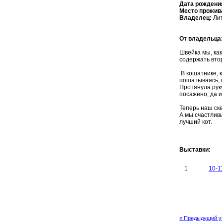
Дата рождени
Место прожив
Владелец:
Лит
От владельца
Швейка мы, как
содержать вто
В кошатнике, к
пошатываясь, п
Протянула руку
посажено, да 
Теперь наш ск
А мы счастливы
лучший кот.
Выставки:
1
10-1
« Предыдущий у