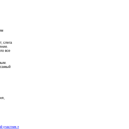
им
т, слега
яние.
ло все
вым.
и самый
ня,
й участник »