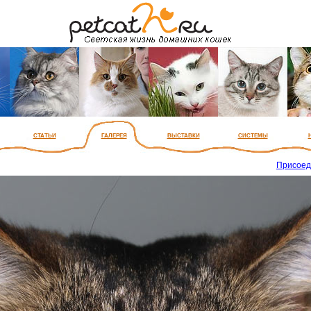
статьи
галерея
выставки
системы
Присоед