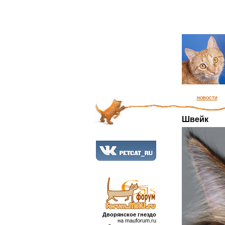
новости
Швейк
Дворянское гнездо
на mauforum.ru