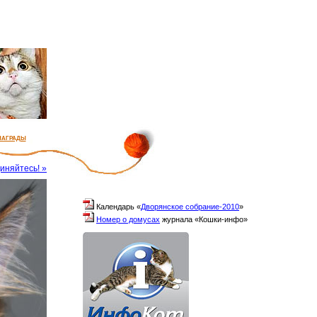
награды
иняйтесь! »
Календарь «
Дворянское собрание-2010
»
Номер о домусах
журнала «Кошки-инфо»