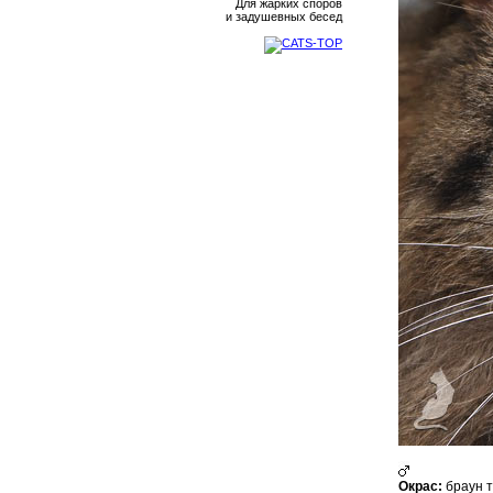
Для жарких споров
и задушевных бесед
Окрас:
браун т