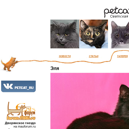
новости
статьи
галерея
Эля
Дворянское гнездо
на mauforum.ru