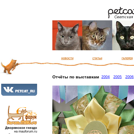
новости
статьи
галерея
Отчёты по выставкам
2004
2005
2006
Дворянское гнездо
на mauforum.ru