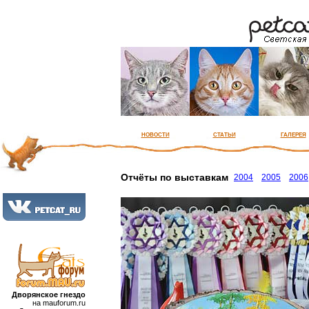
новости
статьи
галерея
Отчёты по выставкам
2004
2005
2006
Дворянское гнездо
на mauforum.ru