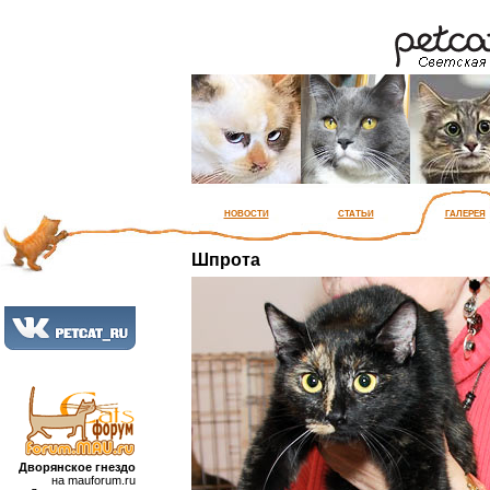
новости
статьи
галерея
Шпрота
Дворянское гнездо
на mauforum.ru