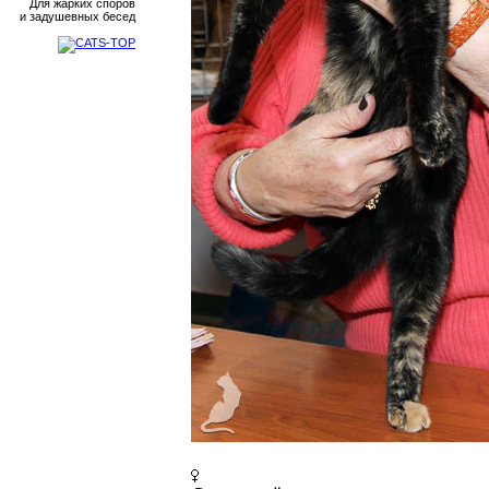
Для жарких споров
и задушевных бесед