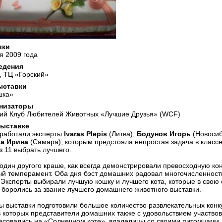
вки
я 2009 года
едения
, ТЦ «Горский»
ыставки
шка»
низаторы
ий Клуб Любителей Животных «Лучшие Друзья» (WCF)
выставке
 работали эксперты
Ivaras Plepis
(Литва),
Бодунов Игорь
(Новосиб
а Ирина
(Самара), которым предстояла непростая задача в класс
з 11 выбрать лучшего.
 один другого краше, как всегда демонстрировали превосходную к
ый темперамент. Оба дня бэст домашних радовал многочисленнос
 Эксперты выбирали лучшую кошку и лучшего кота, которые в свою
 боролись за звание лучшего домашнего животного выставки.
ы выставки подготовили большое количество развлекательных конк
в которых представители домашних также с удовольствием участвов
асовались на «Солнечном коте», владелицы со своими питомцами