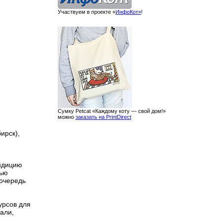
Участвуем в проекте «
ИнфоКот»
!
Сумку Petcat «Каждому коту — свой дом!»
можно
заказать на PrintDirect
ирск),
е
ондицию
тью
 очередь
урсов для
али,