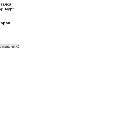
стался
ур-мур»
варас
домашних: