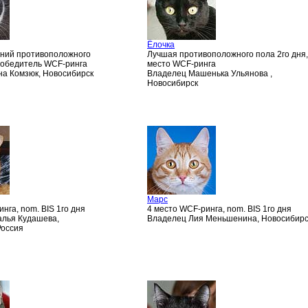
Ёлочка
ний противоположного
Лучшая противоположного пола 2го дня,
 победитель WCF-ринга
место WCF-ринга
а Комзюк, Новосибирск
Владелец Машенька Ульянова ,
Новосибирск
Марс
нга, nom. BIS 1го дня
4 место WCF-ринга, nom. BIS 1го дня
лья Кудашева,
Владелец Лия Меньшенина, Новосибирс
Россия