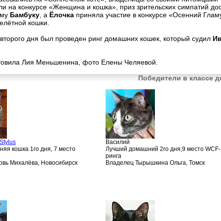
и на конкурсе «Женщина и кошка», приз зрительских симпатий до
ому
Бамбуку
, а
Ёлочка
приняла участие в конкурсе «Oсенний Глам
елётной кошки.
 второго дня был проведен ринг домашних кошек, который судил
И
товила Лия Меньшенина, фото Елены Челяевой.
Победители в классе 
Stylus
Василий
яя кошка 1го дня, 7 место
Лучший домашний 2го дня,9 место WCF-
ринга
вь Михалёва, Новосибирск
Владелец Тырышкина Ольга, Томск