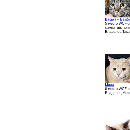
Васька – Бамб
5 место WCF-р
симпатий, nom,
Владелец Такс
Мила
8 место WCF-ри
Владелец Мошк