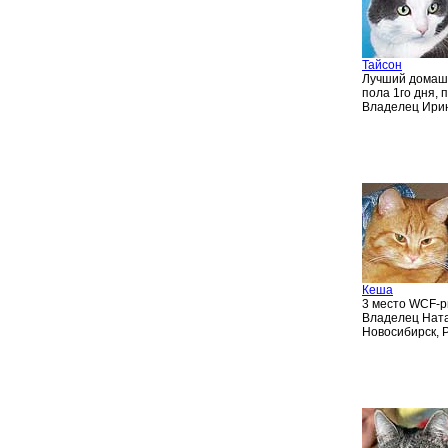
Тайсон
Лучший домаш
пола 1го дня,
Владелец Ирин
Кеша
3 место WCF-ри
Владелец Ната
Новосибирск, 