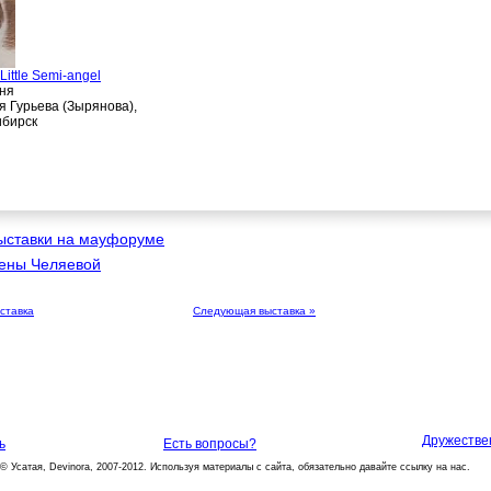
 Little Semi-angel
дня
 Гурьева (Зырянова),
ибирск
выставки на мауфоруме
ены Челяевой
ставка
Следующая выставка »
Дружестве
ь
Есть вопросы?
© Усатая, Devinora, 2007-2012. Используя материалы с сайта, обязательно давайте ссылку на нас.