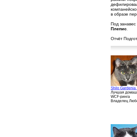
дефилировал
компанейск
в образе пер
Под занавес
Плепис
.
Отчёт Подго
Shilo Gardenia 
Лучшая домашн
WCF-ринга
Владелец Любо