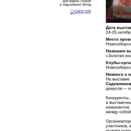
Для жарких споров
и задушевных бесед
Дата выста
24-25 октябр
Место пров
Новосибирск
Название в
«Золотая ко
Клубы-орга
Новосибирск
Немного о 
На выставке
Садовников
домусов — и
Конкуренты,
и выставочн
номинантов.
между собой
Организатор
участников, 
рыжики покр