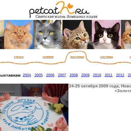
статьи
галерея
выставки
системы
выставкам
2004
2005
2006
2007
2008
2009
2010
2011
2012
2
24-25 октября 2009 года, Нов
«Золот