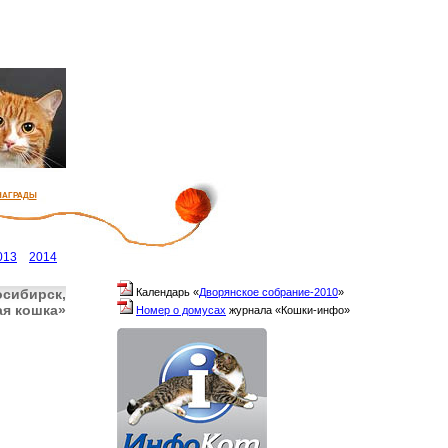
награды
013
2014
осибирск,
Календарь «
Дворянское собрание-2010
»
ая кошка»
Номер о домусах
журнала «Кошки-инфо»