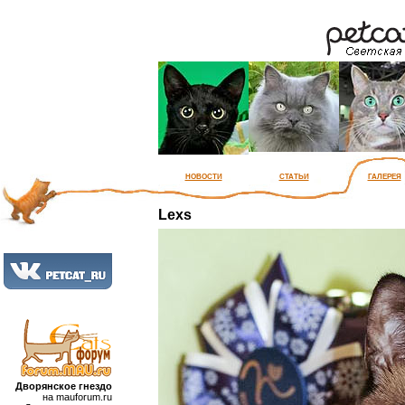
новости
статьи
галерея
Lexs
Дворянское гнездо
на mauforum.ru