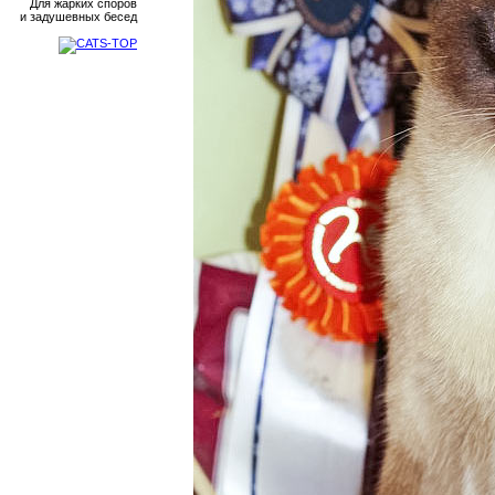
Для жарких споров
и задушевных бесед