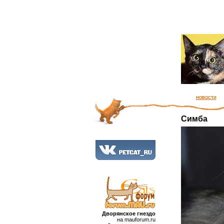
новости
Симба
Дворянское гнездо
на mauforum.ru