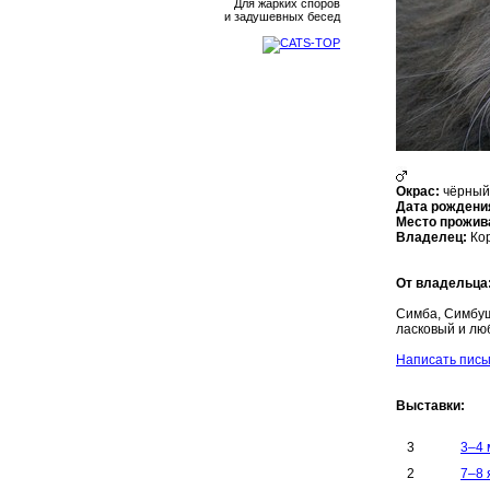
Для жарких споров
и задушевных бесед
Окрас:
чёрный
Дата рождени
Место прожив
Владелец:
Кор
От владельца
Симба, Симбушк
ласковый и лю
Написать пись
Выставки:
3
3–4 
2
7–8 