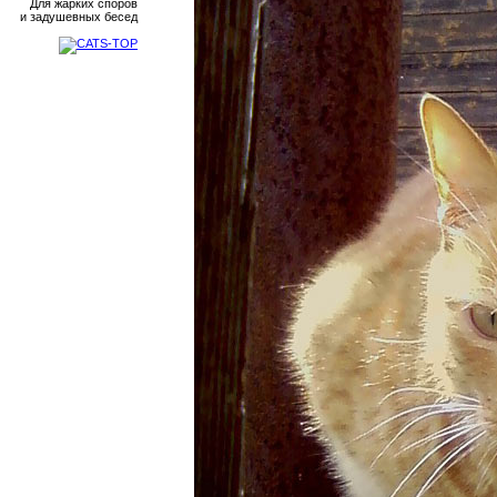
Для жарких споров
и задушевных бесед