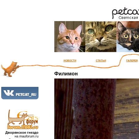
новости
статьи
галерея
Филимон
Дворянское гнездо
на mauforum.ru